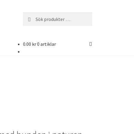
Sök
Sök
efter:
0.00
kr
0 artiklar