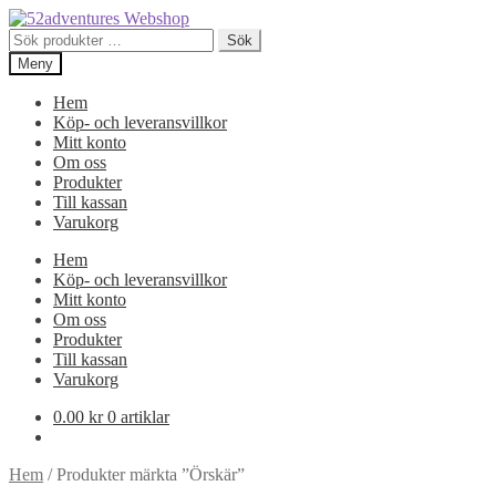
Hoppa
Hoppa
till
till
Sök
Sök
navigering
innehåll
efter:
Meny
Hem
Köp- och leveransvillkor
Mitt konto
Om oss
Produkter
Till kassan
Varukorg
Hem
Köp- och leveransvillkor
Mitt konto
Om oss
Produkter
Till kassan
Varukorg
0.00
kr
0 artiklar
Hem
/
Produkter märkta ”Örskär”