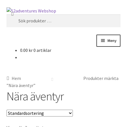
Hoppa
Hoppa
Sök
till
till
Sök
navigering
innehåll
efter:
Meny
0.00
kr
0 artiklar
Hem
Köp- och leveransvillkor
Hem
Produkter märkta
Mitt konto
”Nära äventyr”
Nära äventyr
Om oss
Produkter