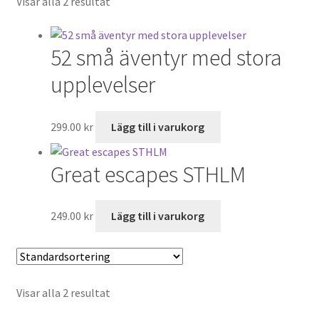
Visar alla 2 resultat
Till kassan
Varukorg
52 små äventyr med stora
upplevelser
299.00
kr
Lägg till i varukorg
Great escapes STHLM
249.00
kr
Lägg till i varukorg
Visar alla 2 resultat