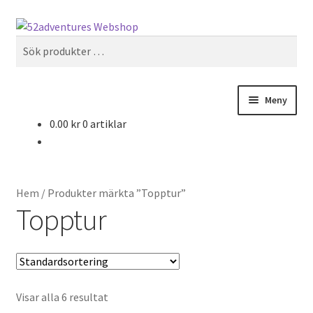
Hoppa
Hoppa
Sök
till
till
Sök
navigering
innehåll
efter:
Meny
0.00
kr
0 artiklar
Hem
Köp- och leveransvillkor
Hem
/
Produkter märkta ”Topptur”
Mitt konto
Topptur
Om oss
Produkter
Visar alla 6 resultat