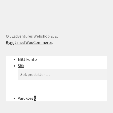
© 52adventures Webshop 2026
Byggt med WooCommerce
.
Mitt konto
Sök
Sök
Sök
efter:
Varukorg
0