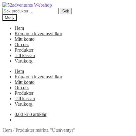
Hoppa
Hoppa
till
till
Sök
Sök
navigering
innehåll
efter:
Meny
Hem
Köp- och leveransvillkor
Mitt konto
Om oss
Produkter
Till kassan
Varukorg
Hem
Köp- och leveransvillkor
Mitt konto
Om oss
Produkter
Till kassan
Varukorg
0.00
kr
0 artiklar
Hem
/
Produkter märkta ”Uteäventyr”