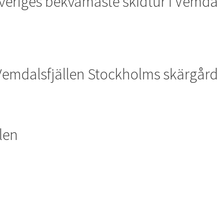
Sveriges bekvämaste skidtur i Vemd
emdalsfjällen Stockholms skärgår
len