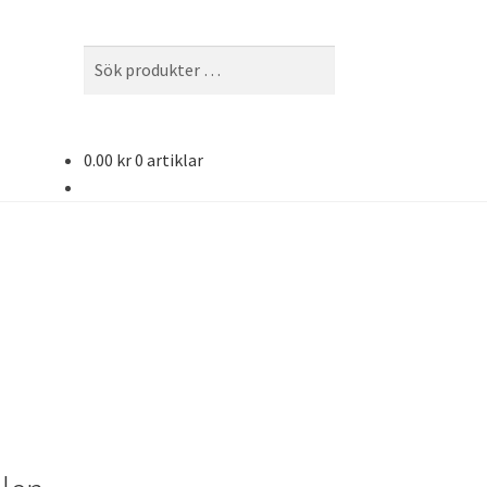
Sök
Sök
efter:
0.00
kr
0 artiklar