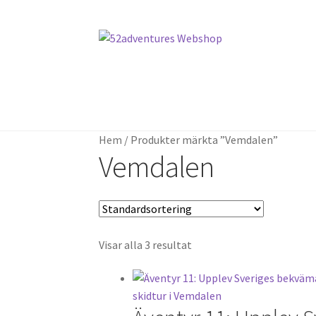
Hoppa
Hoppa
till
till
navigering
innehåll
Hem
Hem
Köp- och leveransvillkor
Köp- och leveransvillkor
Mitt konto
Mitt konto
Om 
Om 
Hem
/
Produkter märkta ”Vemdalen”
Vemdalen
Visar alla 3 resultat