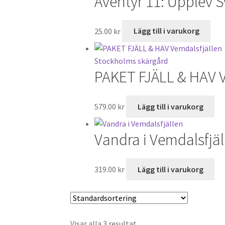
Äventyr 11: Upplev 
25.00
kr
Lägg till i varukorg
PAKET FJÄLL & HAV V
579.00
kr
Lägg till i varukorg
Vandra i Vemdalsfjäl
319.00
kr
Lägg till i varukorg
Visar alla 3 resultat