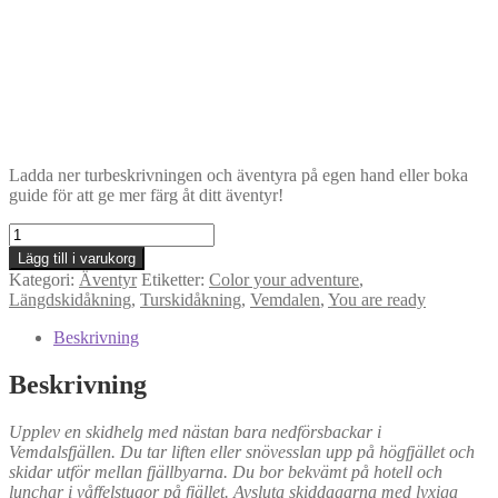
Ladda ner turbeskrivningen och äventyra på egen hand eller boka
guide för att ge mer färg åt ditt äventyr!
Äventyr
11:
Lägg till i varukorg
Upplev
Kategori:
Äventyr
Etiketter:
Color your adventure
,
Sveriges
Längdskidåkning
,
Turskidåkning
,
Vemdalen
,
You are ready
bekvämaste
skidtur
Beskrivning
i
Vemdalen
Beskrivning
mängd
Upplev en skidhelg med nästan bara nedförsbackar i
Vemdalsfjällen. Du tar liften eller snövesslan upp på högfjället och
skidar utför mellan fjällbyarna. Du bor bekvämt på hotell och
lunchar i våffelstugor på fjället. Avsluta skiddagarna med lyxiga