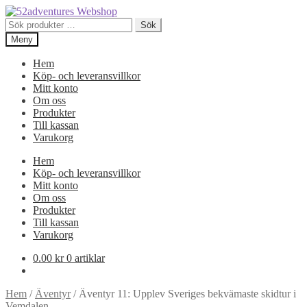
Hoppa
Hoppa
till
till
Sök
Sök
navigering
innehåll
efter:
Meny
Hem
Köp- och leveransvillkor
Mitt konto
Om oss
Produkter
Till kassan
Varukorg
Hem
Köp- och leveransvillkor
Mitt konto
Om oss
Produkter
Till kassan
Varukorg
0.00
kr
0 artiklar
Hem
/
Äventyr
/
Äventyr 11: Upplev Sveriges bekvämaste skidtur i
Vemdalen