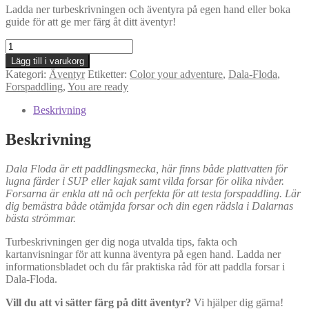
Ladda ner turbeskrivningen och äventyra på egen hand eller boka
guide för att ge mer färg åt ditt äventyr!
Äventyr
20:
Lägg till i varukorg
Lagom
Kategori:
Äventyr
Etiketter:
Color your adventure
,
Dala-Floda
,
vild
Forspaddling
,
You are ready
forspaddling
i
Beskrivning
Dala
Floda
Beskrivning
mängd
Dala Floda är ett paddlingsmecka, här finns både plattvatten för
lugna färder i SUP eller kajak samt vilda forsar för olika nivåer.
Forsarna är enkla att nå och perfekta för att testa forspaddling. Lär
dig bemästra både otämjda forsar och din egen rädsla i Dalarnas
bästa strömmar.
Turbeskrivningen ger dig noga utvalda tips, fakta och
kartanvisningar för att kunna äventyra på egen hand. Ladda ner
informationsbladet och du får praktiska råd för att paddla forsar i
Dala-Floda.
Vill du att vi sätter färg på ditt äventyr?
Vi hjälper dig gärna!