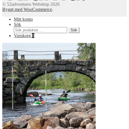
© 52adventures Webshop 2026
Byggt med WooCommerce
.
Mitt konto
Sök
Sök
Sök
efter:
Varukorg
0