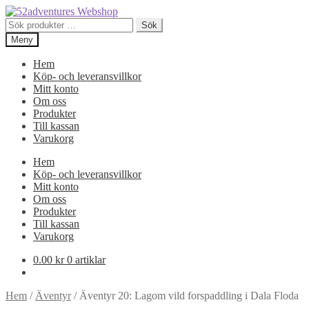
Hoppa
Hoppa
till
till
Sök
Sök
navigering
innehåll
efter:
Meny
Hem
Köp- och leveransvillkor
Mitt konto
Om oss
Produkter
Till kassan
Varukorg
Hem
Köp- och leveransvillkor
Mitt konto
Om oss
Produkter
Till kassan
Varukorg
0.00
kr
0 artiklar
Hem
/
Äventyr
/
Äventyr 20: Lagom vild forspaddling i Dala Floda