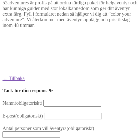
52adventures är proffs på att ordna färdiga paket för helgäventyr och
har kunniga guider med stor lokalkännedom som ger ditt äventyr
extra färg. Fyll i formuläret nedan så hjälper vi dig att ”color your
adventure”. Vi återkommer med äventyrsupplägg och prisförslag
inom 48 timmar.
← Tillbaka
Tack för din respons. ✨
Namn
(obligatoriskt)
E-post
(obligatoriskt)
Antal personer som vill äventyra
(obligatoriskt)