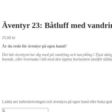
Äventyr 23: Båtluff med vandri
25.00
kr
Är du redo för äventyr på egen hand?
Det här äventyret tar dig med på vandring och turcykling i Tjust sk
boende, eller övernatta i tält med den öppna horisonten utanför tältd
Ladda ner turbeskrivningen och äventyra på egen hand eller boka guide 
Äventyr