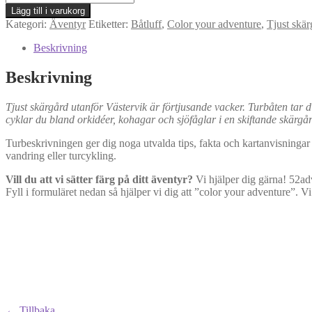
23:
Lägg till i varukorg
Båtluff
Kategori:
Äventyr
Etiketter:
Båtluff
,
Color your adventure
,
Tjust skär
med
vandring
Beskrivning
i
förtjusande
Beskrivning
skärgård
mängd
Tjust skärgård utanför Västervik är förtjusande vacker. Turbåten tar
cyklar du bland orkidéer, kohagar och sjöfåglar i en skiftande skärgå
Turbeskrivningen ger dig noga utvalda tips, fakta och kartanvisningar 
vandring eller turcykling.
Vill du att vi sätter färg på ditt äventyr?
Vi hjälper dig gärna! 52ad
Fyll i formuläret nedan så hjälper vi dig att ”color your adventure”
← Tillbaka