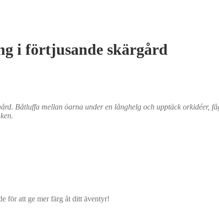
ng i förtjusande skärgård
ärgård. Båtluffa mellan öarna under en långhelg och upptäck orkidéer,
uken.
för att ge mer färg åt ditt äventyr!