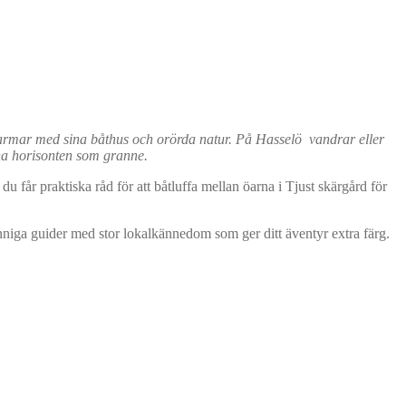
charmar med sina båthus och orörda natur. På Hasselö vandrar eller
pna horisonten som granne.
 får praktiska råd för att båtluffa mellan öarna i Tjust skärgård för
unniga guider med stor lokalkännedom som ger ditt äventyr extra färg.