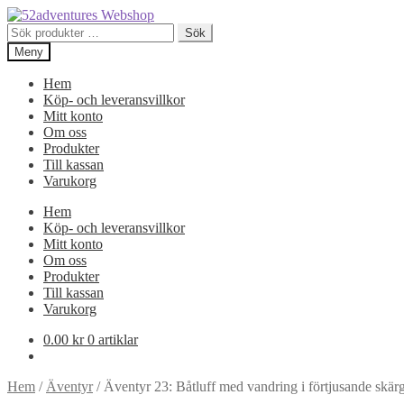
Hoppa
Hoppa
till
till
Sök
Sök
navigering
innehåll
efter:
Meny
Hem
Köp- och leveransvillkor
Mitt konto
Om oss
Produkter
Till kassan
Varukorg
Hem
Köp- och leveransvillkor
Mitt konto
Om oss
Produkter
Till kassan
Varukorg
0.00
kr
0 artiklar
Hem
/
Äventyr
/
Äventyr 23: Båtluff med vandring i förtjusande skär