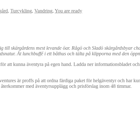
gård
,
Turcykling
,
Vandring
,
You are ready
 dig till skärgårdens mest levande öar. Rågö och Sladö skärgårdsbyar 
rdsnatur. Ät lunchbuffé i ett båthus och tälta på klipporna med den öp
för att kunna äventyra på egen hand. Ladda ner informationsbladet och du
ventures är proffs på att ordna färdiga paket för helgäventyr och har k
. Vi återkommer med äventyrsupplägg och prisförslag inom 48 timmar.